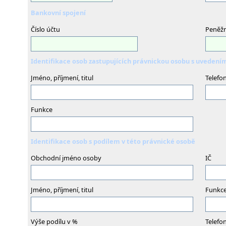
Bankovní spojení
Číslo účtu
Peněžn
Identifikace osob zastupujících právnickou osobu s uveden
Jméno, příjmení, titul
Telefo
Funkce
Identifikace osob s podílem v této právnické osobě
Obchodní jméno osoby
IČ
Jméno, příjmení, titul
Funkc
Výše podílu v %
Telefo