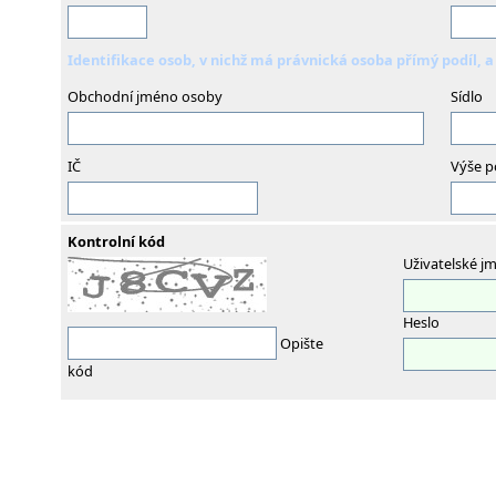
Identifikace osob, v nichž má právnická osoba přímý podíl, a 
Obchodní jméno osoby
Sídlo
IČ
Výše p
Kontrolní kód
Uživatelské j
Heslo
Opište
kód