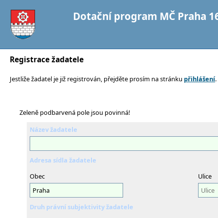
Dotační program MČ Praha 16 
Registrace žadatele
Jestliže žadatel je již registrován, přejděte prosím na stránku
přihlášení
.
Zeleně podbarvená pole jsou povinná!
Název žadatele
Adresa sídla žadatele
Obec
Ulice
Druh právní subjektivity žadatele