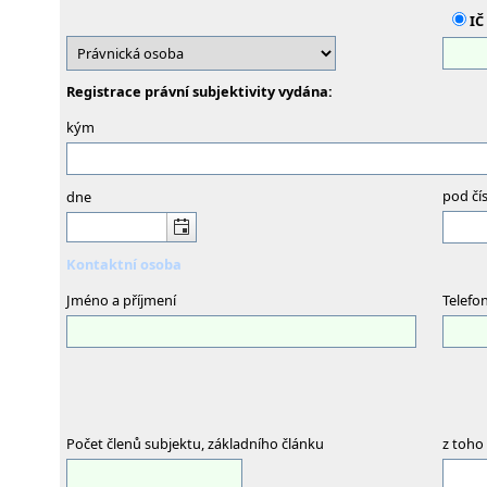
IČ
Registrace právní subjektivity vydána:
kým
pod čí
dne
Kontaktní osoba
Jméno a příjmení
Telefo
Počet členů subjektu, základního článku
z toho 